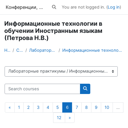
Skip to main content
Конференции, тренинги, вебинары
You are not logged in. (
Log in
)
Toggle search input
Информационные технологии в
обучении Иностранным языкам
(Петрова Н.В.)
Home
Courses
Лабораторные практикумы
Информационные технологии в обучении Иностранным я...
Course categories
Search courses
Search courses
Previous page
Page 1
Page 2
Page 3
Page 4
Page 5
Page 6
Page 7
Page 8
Page 9
Page 10
«
1
2
3
4
5
6
7
8
9
10
…
Page 12
Next page
12
»