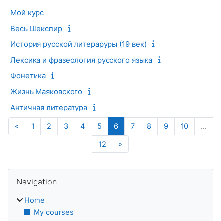
Мой курс
Весь Шекспир
История русской литераруры (19 век)
Лексика и фразеология русского языка
Фонетика
Жизнь Маяковского
Античная литература
Previous page
Page 1
Page 2
Page 3
Page 4
Page 5
Page 6
Page 7
Page 8
Page 9
Page 10
«
1
2
3
4
5
6
7
8
9
10
…
Page 12
Next page
12
»
Blocks
Skip Navigation
Navigation
Home
My courses