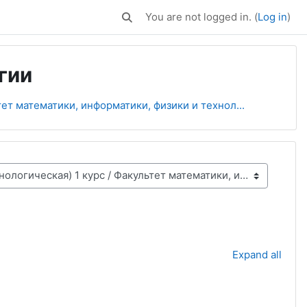
You are not logged in. (
Log in
)
Toggle search input
гии
ет математики, информатики, физики и технол...
Expand all