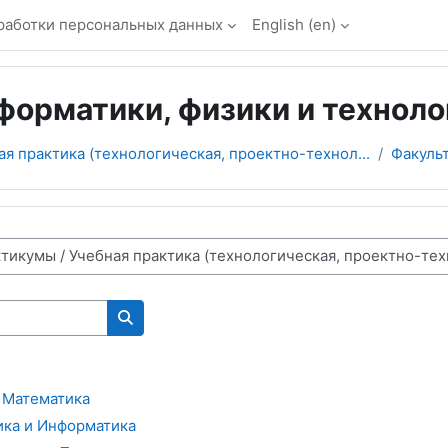
работки персональных данных
English ‎(en)‎
форматики, физики и техноло
ая практика (технологическая, проектно-технол...
Факульт
Search courses
 Математика
ика и Информатика