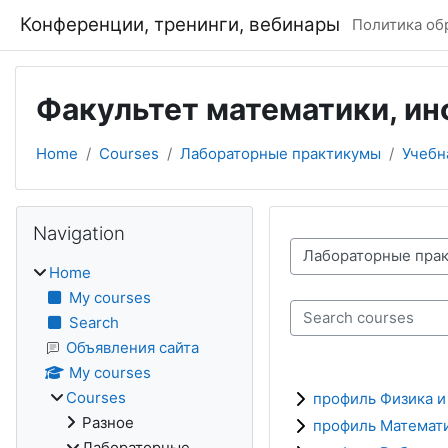
Skip to main content
Конференции, тренинги, вебинары
Политика об
Факультет математики, ин
Home
Courses
Лабораторные практикумы
Учебн
Blocks
Skip Navigation
Navigation
Course categories
Home
My courses
Search courses
Search
Объявления сайта
My courses
Courses
профиль Физика и
Разное
профиль Математ
Лабораторные