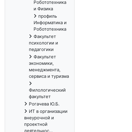
Робототехника
и Физика
профиль
Информатика и
Робототехника
Факультет
психологии и
педагогики
Факультет
экономики,
менеджмента,
сервиса и туризма
Филологический
факультет
Рогачева Ю.Б.
ИТ в организации
внеурочной и
проектной
деятельнос...