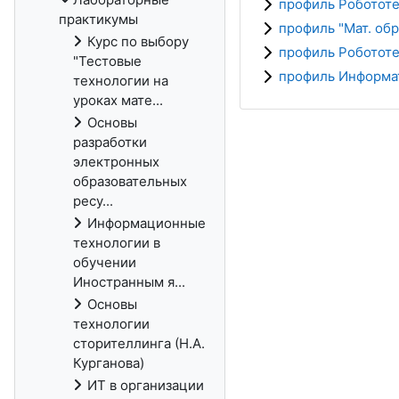
профиль Робототе
практикумы
профиль "Мат. об
Курс по выбору
профиль Робототе
"Тестовые
профиль Информат
технологии на
уроках мате...
Основы
разработки
электронных
образовательных
ресу...
Информационные
технологии в
обучении
Иностранным я...
Основы
технологии
сторителлинга (Н.А.
Курганова)
ИТ в организации