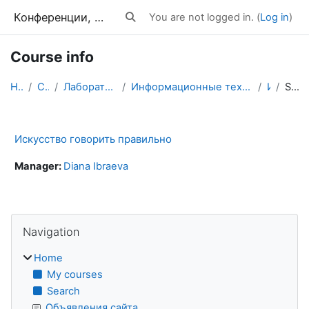
Skip to main content
Конференции, тренинги, вебинары
You are not logged in. (
Log in
)
Toggle search input
Course info
Home
Courses
Лабораторные практикумы
Информационные технологии в обучении Иностранным я...
ИГП
Summary
Искусство говорить правильно
Manager:
Diana Ibraeva
Blocks
Skip Navigation
Navigation
Home
My courses
Search
Объявления сайта