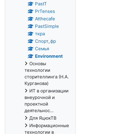
PastT
PrTenses
Atthecafe
PastSimple
ткра
Спорт_фр
Семья
Environment
Основы
технологии
сторителлинга (Н.А.
Курганова)
ИТ в организации
внеурочной и
проектной
деятельнос...
Для ЯцюкТВ
Информационные
технологии в