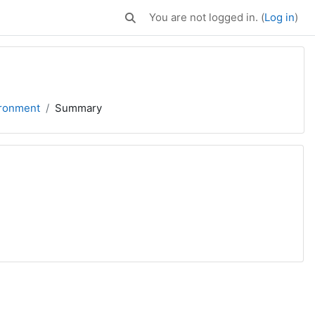
You are not logged in. (
Log in
)
Toggle search input
ronment
Summary