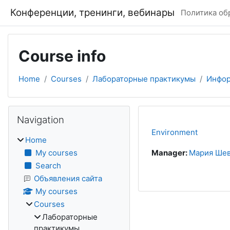
Skip to main content
Конференции, тренинги, вебинары
Политика об
Course info
Home
Courses
Лабораторные практикумы
Инфор
Blocks
Skip Navigation
Navigation
Environment
Home
My courses
Manager:
Мария Ше
Search
Объявления сайта
My courses
Courses
Лабораторные
практикумы