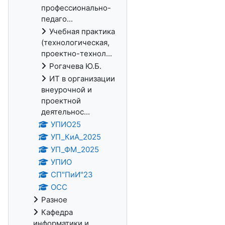
профессионально-
педаго...
Учебная практика
(технологическая,
проектно-технол...
Рогачева Ю.Б.
ИТ в организации
внеурочной и
проектной
деятельнос...
УПИО25
УП_КиА_2025
УП_ФМ_2025
УПИО
СП"ПиИ"23
ОСС
Разное
Кафедра
информатики и