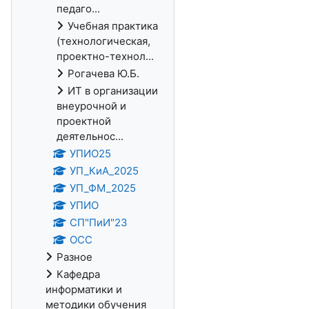
педаго...
Учебная практика
(технологическая,
проектно-технол...
Рогачева Ю.Б.
ИТ в организации
внеурочной и
проектной
деятельнос...
УПИО25
УП_КиА_2025
УП_ФМ_2025
УПИО
СП"ПиИ"23
ОСС
Разное
Кафедра
информатики и
методики обучения