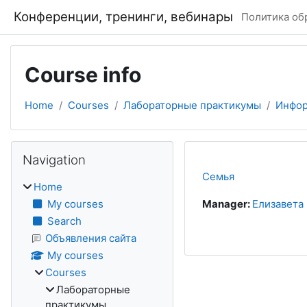
Skip to main content
Конференции, тренинги, вебинары
Политика об
Course info
Home
Courses
Лабораторные практикумы
Инфор
Blocks
Skip Navigation
Navigation
Семья
Home
My courses
Manager:
Елизавета
Search
Объявления сайта
My courses
Courses
Лабораторные
практикумы