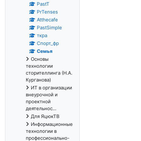
PastT
PrTenses
Atthecafe
PastSimple
ткра
Спорт_фр
Семья
Основы
технологии
сторителлинга (Н.А.
Курганова)
ИТ в организации
внеурочной и
проектной
деятельнос...
Для ЯцюкТВ
Информационные
технологии в
профессионально-