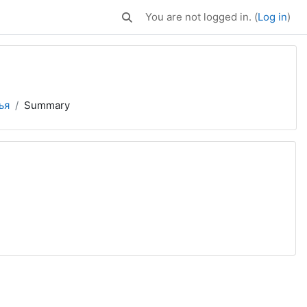
You are not logged in. (
Log in
)
Toggle search input
ья
Summary