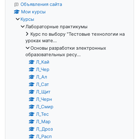
Объявления сайта
Мои курсы
Курсы
Лабораторные практикумы
Курс по выбору "Тестовые технологии на
уроках мате...
Основы разработки электронных
образовательных ресу...
Л_Кай
Л_Чер
Л_Ал
Л_Сат
Л_Щит
Л_Черн
Л_Смир
Л_Тес
Л_Мар
Л_Дроз
Л_Расп