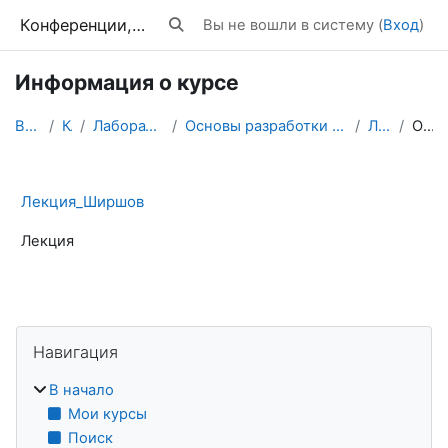
Перейти к основному содержанию
Конференции, тренинги, вебинары
Вы не вошли в систему (
Вход
)
Изменить данные поисковой строки
Информация о курсе
В начало
Курсы
Лабораторные практикумы
Основы разработки электронных образовательных ресу...
Л_Ширшов
Описание
Лекция_Ширшов
Лекция
Блоки
Пропустить Навигация
Навигация
В начало
Мои курсы
Поиск