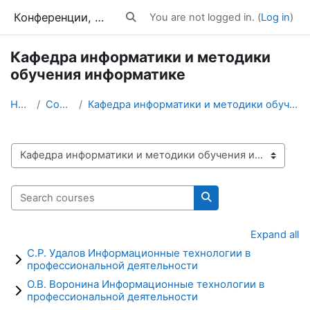
Skip to main content
Конференции, тренинги, вебинары
You are not logged in. (
Log in
)
Toggle search input
Кафедра информатики и методики
обучения информатике
Home
Courses
Кафедра информатики и методики обучения информатике
Course categories
Search courses
Search courses
Expand all
С.Р. Удалов Информационные технологии в
профессиональной деятельности
О.В. Воронина Информационные технологии в
профессиональной деятельности