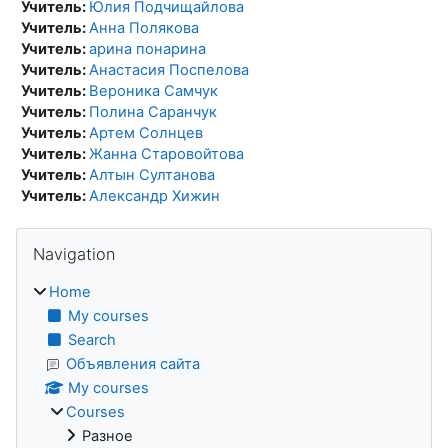
Учитель:
Юлия Подчищайлова
Учитель:
Анна Полякова
Учитель:
арина понарина
Учитель:
Анастасия Поспелова
Учитель:
Вероника Самчук
Учитель:
Полина Саранчук
Учитель:
Артем Солнцев
Учитель:
Жанна Старовойтова
Учитель:
Алтын Султанова
Учитель:
Александр Хижин
Blocks
Skip Navigation
Navigation
Home
My courses
Search
Объявления сайта
My courses
Courses
Разное