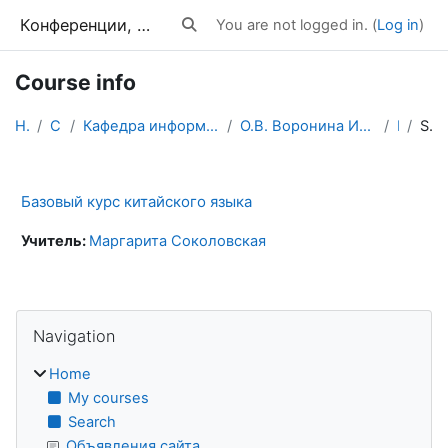
Skip to main content
Конференции, тренинги, вебинары
You are not logged in. (
Log in
)
Toggle search input
Course info
Home
Courses
Кафедра информатики и методики обучения информатике
О.В. Воронина Информационные технологии в професси...
КИТ
Summary
Базовый курс китайского языка
Учитель:
Маргарита Соколовская
Blocks
Skip Navigation
Navigation
Home
My courses
Search
Объявления сайта