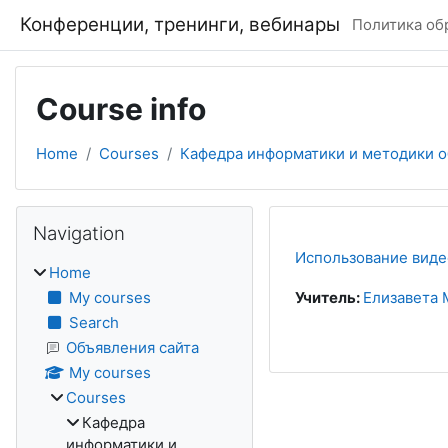
Skip to main content
Конференции, тренинги, вебинары
Политика об
Course info
Home
Courses
Кафедра информатики и методики 
Blocks
Skip Navigation
Navigation
Использование виде
Home
My courses
Учитель:
Елизавета
Search
Объявления сайта
My courses
Courses
Кафедра
информатики и