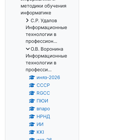
методики обучения
информатике
С.Р. Удалов
Информационные
технологии в
профессион...
О.В. Воронина
Информационные
технологии в
професси...
иняз-2026
СССР
RGCC
ПЮИ
впаро
НРНД
ИИ
KKI
ист-26