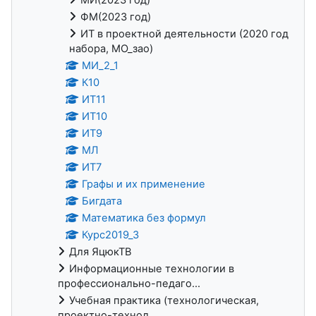
ФМ(2023 год)
ИТ в проектной деятельности (2020 год
набора, МО_зао)
МИ_2_1
К10
ИТ11
ИТ10
ИТ9
МЛ
ИТ7
Графы и их применение
Бигдата
Математика без формул
Курс2019_3
Для ЯцюкТВ
Информационные технологии в
профессионально-педаго...
Учебная практика (технологическая,
проектно-технол...