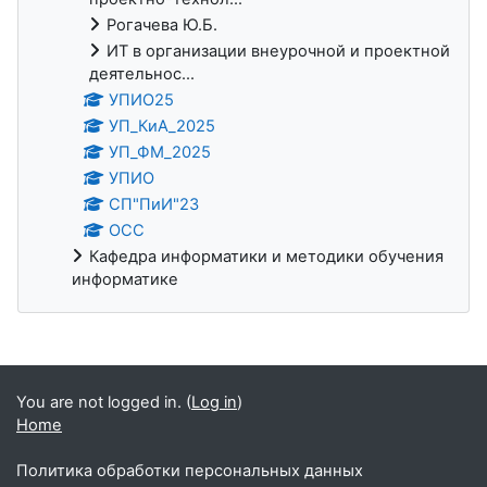
Рогачева Ю.Б.
ИТ в организации внеурочной и проектной
деятельнос...
УПИО25
УП_КиА_2025
УП_ФМ_2025
УПИО
СП"ПиИ"23
ОСС
Кафедра информатики и методики обучения
информатике
Supplementary blocks
You are not logged in. (
Log in
)
Home
Политика обработки персональных данных