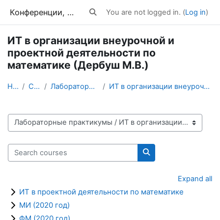
Skip to main content
Конференции, тренинги, вебинары
You are not logged in. (
Log in
)
Toggle search input
ИТ в организации внеурочной и
проектной деятельности по
математике (Дербуш М.В.)
Home
Courses
Лабораторные практикумы
ИТ в организации внеурочной и проектной деятельнос...
Course categories
Search courses
Search courses
Expand all
ИТ в проектной деятельности по математике
МИ (2020 год)
ФМ (2020 год)